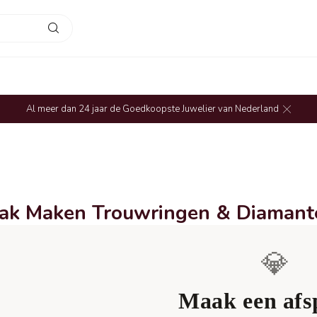
Al meer dan 24 jaar de Goedkoopste Juwelier van Nederland
ak Maken Trouwringen & Diamant