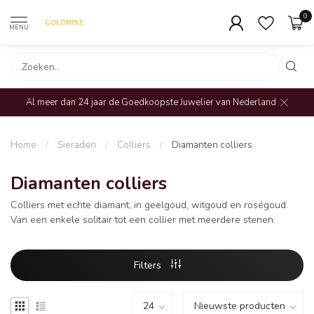
0
MENU
Al meer dan 24 jaar de Goedkoopste Juwelier van Nederland
Home
/
Sieraden
/
Colliers
/
Diamanten colliers
Diamanten colliers
Colliers met echte diamant, in geelgoud, witgoud en roségoud.
Van een enkele solitair tot een collier met meerdere stenen.
Filters