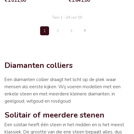
€1.011,00
€1.641,00
Toon
1
-
24
van 59
1
2
3
Diamanten colliers
Een diamanten collier draagt het licht op de plek waar
mensen als eerste kijken. Wij voeren modellen met een
enkele steen en met meerdere kleinere diamanten, in
geelgoud, witgoud en roségoud.
Solitair of meerdere stenen
Een solitair heeft één steen in het midden en is het meest
klassiek. De grootte van die ene steen bepaalt alles, dus