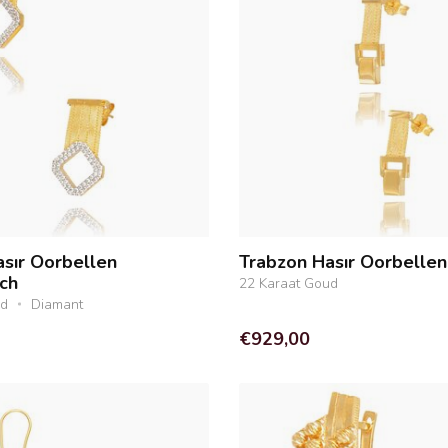
sır Oorbellen
Trabzon Hasır Oorbellen
ch
22 Karaat Goud
ud
Diamant
€929,00