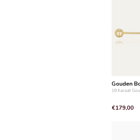
Gouden Bo
18 Karaat Go
€179,00