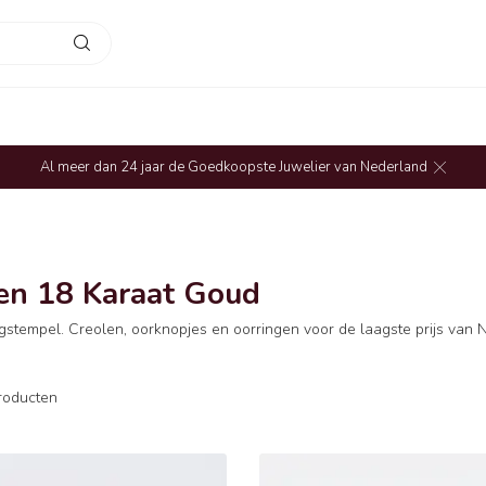
Al meer dan 24 jaar de Goedkoopste Juwelier van Nederland
en 18 Karaat Goud
tempel. Creolen, oorknopjes en oorringen voor de laagste prijs van 
roducten