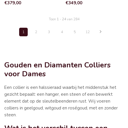
€379,00
€349,00
Toon
1
-
24
van 284
1
2
3
4
5
12
Gouden en Diamanten Colliers
voor Dames
Een collier is een halssieraad waarbij het middenstuk het
gezicht bepaalt: een hanger, een steen of een bewerkt
element dat op de sleutelbeenderen rust. Wij voeren
colliers in geelgoud, witgoud en roségoud, met en zonder
steen.