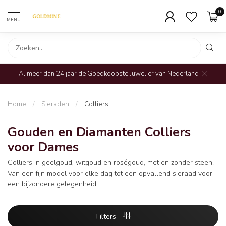
0
MENU
Al meer dan 24 jaar de Goedkoopste Juwelier van Nederland
Home
/
Sieraden
/
Colliers
Gouden en Diamanten Colliers
voor Dames
Colliers in geelgoud, witgoud en roségoud, met en zonder steen.
Van een fijn model voor elke dag tot een opvallend sieraad voor
een bijzondere gelegenheid.
Filters