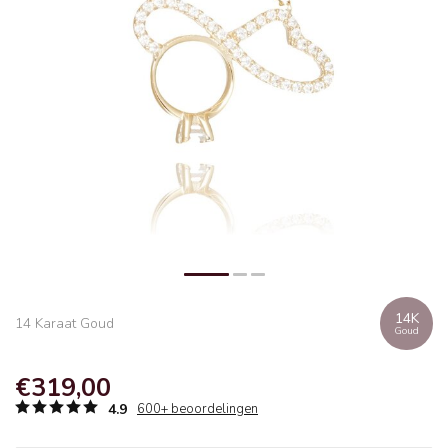
14K
14 Karaat Goud
Goud
€319,00
4.9
600+ beoordelingen