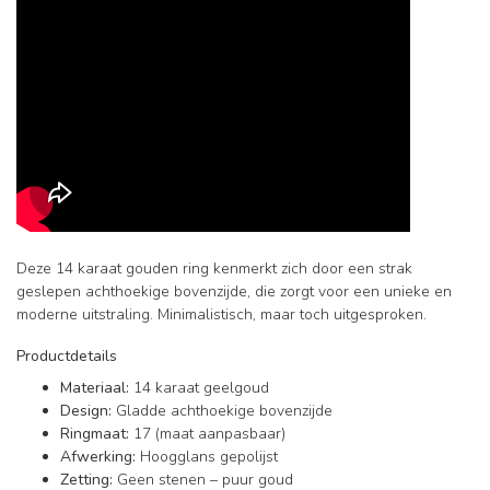
Deze 14 karaat gouden ring kenmerkt zich door een strak
geslepen achthoekige bovenzijde, die zorgt voor een unieke en
moderne uitstraling. Minimalistisch, maar toch uitgesproken.
Productdetails
Materiaal:
14 karaat geelgoud
Design:
Gladde achthoekige bovenzijde
Ringmaat:
17 (maat aanpasbaar)
Afwerking:
Hoogglans gepolijst
Zetting:
Geen stenen – puur goud