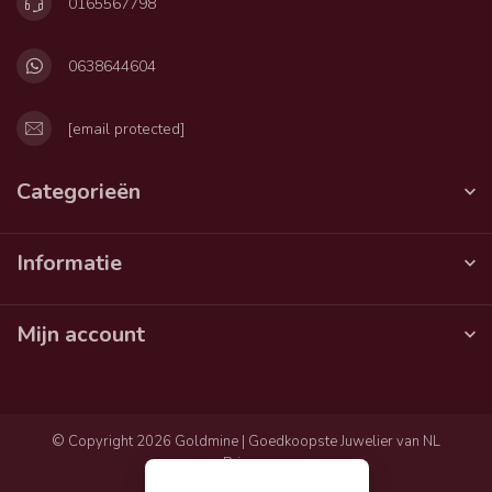
0165567798
0638644604
[email protected]
Categorieën
Informatie
Mijn account
© Copyright 2026 Goldmine | Goedkoopste Juwelier van NL
Privacy
Algemene voorwaarden