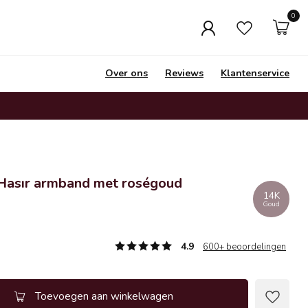
0
Over ons
Reviews
Klantenservice
t Hasır armband met roségoud
14K
Goud
4.9
600+ beoordelingen
Toevoegen aan winkelwagen