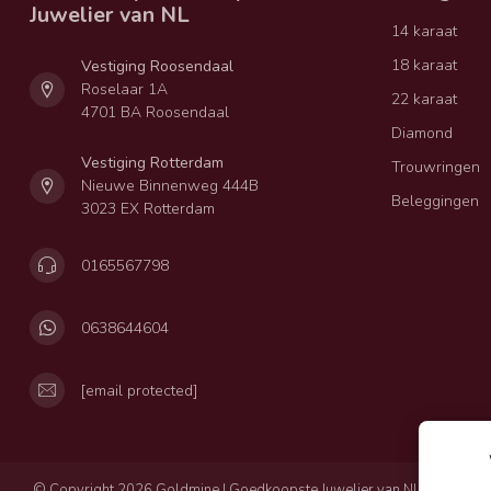
Juwelier van NL
14 karaat
18 karaat
Vestiging Roosendaal
Roselaar 1A
22 karaat
4701 BA Roosendaal
Diamond
Vestiging Rotterdam
Trouwringen
Nieuwe Binnenweg 444B
Beleggingen
3023 EX Rotterdam
0165567798
0638644604
[email protected]
© Copyright 2026 Goldmine | Goedkoopste Juwelier van NL
Privacy
Al