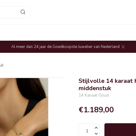
Al meer dan 24 jaar de Goedkoopste Juwelier van Nederland
uk
Stijlvolle 14 karaa
middenstuk
14 Karaat Goud
€1.189,00