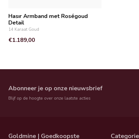
Hasır Armband met Roségoud
Detail
14 Karaat Goud
€1.189,00
Abonneer je op onze nieuwsbrief
Blijf op de hoogte over onze laatste acties
Goldmine | Goedkoopste
Categori