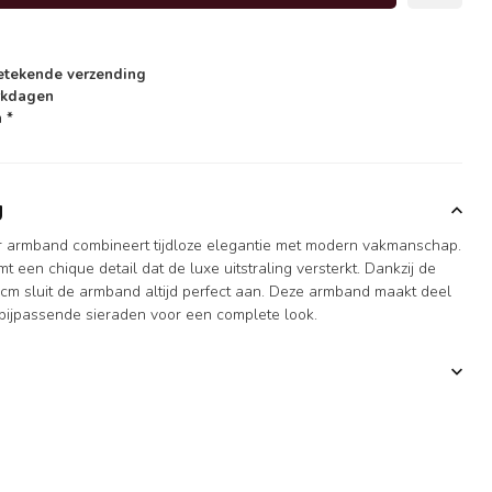
etekende verzending
rkdagen
 *
g
ır armband combineert tijdloze elegantie met modern vakmanschap.
 een chique detail dat de luxe uitstraling versterkt. Dankzij de
 cm sluit de armband altijd perfect aan. Deze armband maakt deel
 bijpassende sieraden voor een complete look.