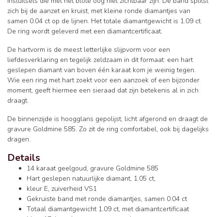
insluitsels die met het blote oog niet zichtbaar zijn. De band splitst
zich bij de aanzet en kruist, met kleine ronde diamantjes van
samen 0.04 ct op de lijnen. Het totale diamantgewicht is 1.09 ct.
De ring wordt geleverd met een diamantcertificaat.
De hartvorm is de meest letterlijke slijpvorm voor een
liefdesverklaring en tegelijk zeldzaam in dit formaat: een hart
geslepen diamant van boven één karaat kom je weinig tegen.
Wie een ring met hart zoekt voor een aanzoek of een bijzonder
moment, geeft hiermee een sieraad dat zijn betekenis al in zich
draagt.
De binnenzijde is hoogglans gepolijst, licht afgerond en draagt de
gravure Goldmine 585. Zo zit de ring comfortabel, ook bij dagelijks
dragen.
Details
14 karaat geelgoud, gravure Goldmine 585
Hart geslepen natuurlijke diamant, 1.05 ct,
kleur E, zuiverheid VS1
Gekruiste band met ronde diamantjes, samen 0.04 ct
Totaal diamantgewicht 1.09 ct, met diamantcertificaat