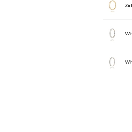
Zir
Wit
Wi