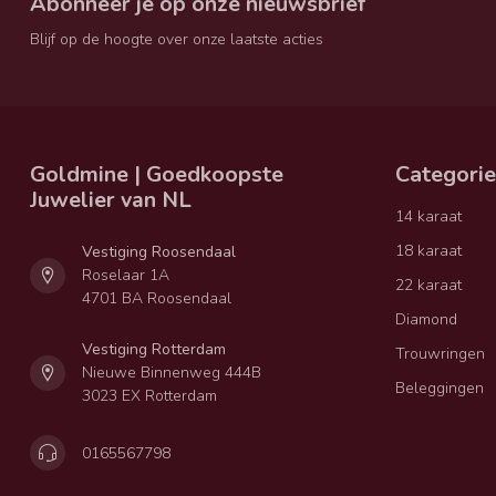
Abonneer je op onze nieuwsbrief
Blijf op de hoogte over onze laatste acties
Goldmine | Goedkoopste
Categori
Juwelier van NL
14 karaat
18 karaat
Vestiging Roosendaal
Roselaar 1A
22 karaat
4701 BA Roosendaal
Diamond
Vestiging Rotterdam
Trouwringen
Nieuwe Binnenweg 444B
Beleggingen
3023 EX Rotterdam
0165567798