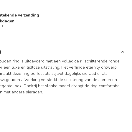
etekende verzending
rkdagen
 *
g
uden ring is uitgevoerd met een volledige rij schitterende ronde
 een luxe en tijdloze uitstraling. Het verfijnde eternity ontwerp
aakt deze ring perfect als stijlvol dagelijks sieraad of als
witgouden afwerking versterkt de schittering van de stenen en
egante look. Dankzij het slanke model draagt de ring comfortabel
ren met andere sieraden.