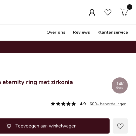
0
Over ons
Reviews
Klantenservice
eternity ring met zirkonia
14K
Goud
4.9
600+ beoordelingen
Toevoegen aan winkelwagen