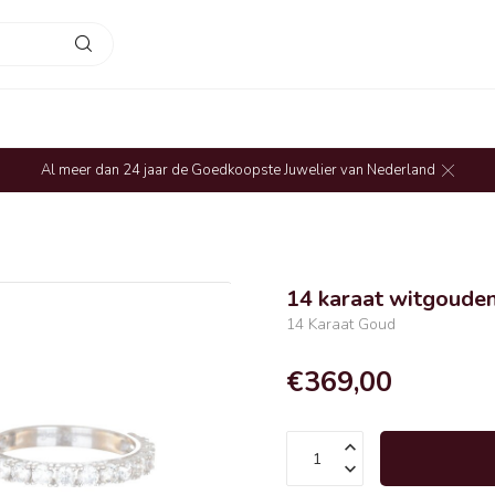
Al meer dan 24 jaar de Goedkoopste Juwelier van Nederland
14 karaat witgouden 
14 Karaat Goud
€369,00