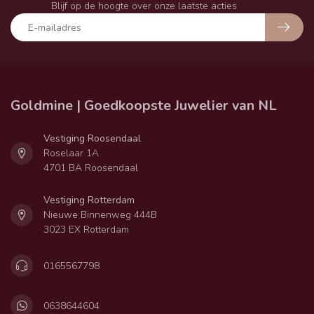
Blijf op de hoogte over onze laatste acties
Goldmine | Goedkoopste Juwelier van NL
Vestiging Roosendaal
Roselaar 1A
4701 BA Roosendaal
Vestiging Rotterdam
Nieuwe Binnenweg 444B
3023 EX Rotterdam
0165567798
0638644604