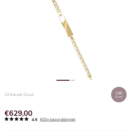
14K
14 Karaat Goud
Goud
€629,00
4.9
600+ beoordelingen