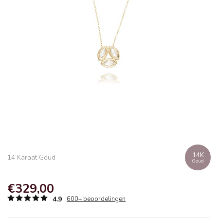
14K
14 Karaat Goud
Goud
€329,00
4.9
600+ beoordelingen