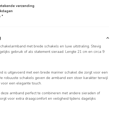
etekende verzending
rkdagen
 *
g
chakelarmband met brede schakels en luxe uitstraling. Stevig
elijks gebruik of als statement sieraad. Lengte 21 cm en circa 9
and is uitgevoerd met een brede mariner schakel die zorgt voor een
. De robuuste schakels geven de armband een stoer karakter terwijl
 voor een elegante touch.
is deze armband perfect te combineren met andere sieraden of
zorgt voor extra draagcomfort en veiligheid tijdens dagelijks