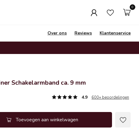
0
Over ons
Reviews
Klantenservice
iner Schakelarmband ca. 9 mm
4.9
600+ beoordelingen
Toevoegen aan winkelwagen