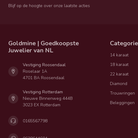
Blijf op de hoogte over onze laatste acties
Goldmine | Goedkoopste
Categori
Juwelier van NL
14 karaat
18 karaat
Vestiging Roosendaal
Roselaar 1A
22 karaat
4701 BA Roosendaal
Diamond
Vestiging Rotterdam
Trouwringen
Nieuwe Binnenweg 444B
Beleggingen
3023 EX Rotterdam
0165567798