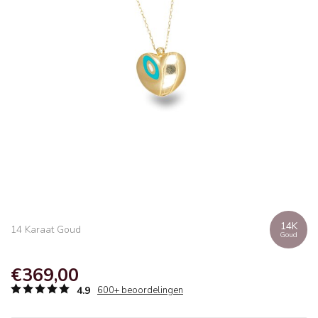
14K
14 Karaat Goud
Goud
€369,00
4.9
600+ beoordelingen