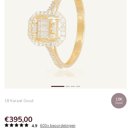
18K
18 Karaat Goud
Goud
€395,00
4.9
600+ beoordelingen