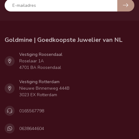
Goldmine | Goedkoopste Juwelier van NL
Vestiging Roosendaal
Roselaar 1A
4701 BA Roosendaal
Vestiging Rotterdam
Nieuwe Binnenweg 444B
3023 EX Rotterdam
0165567798
0638644604