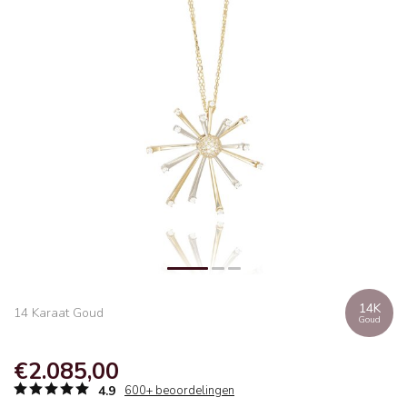
14K
14 Karaat Goud
Goud
€2.085,00
4.9
600+ beoordelingen