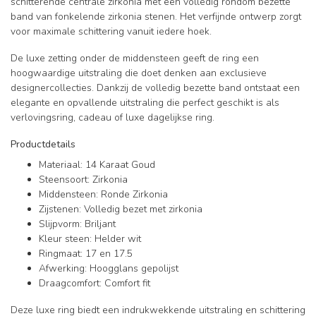
schitterende centrale zirkonia met een volledig rondom bezette
band van fonkelende zirkonia stenen. Het verfijnde ontwerp zorgt
voor maximale schittering vanuit iedere hoek.
De luxe zetting onder de middensteen geeft de ring een
hoogwaardige uitstraling die doet denken aan exclusieve
designercollecties. Dankzij de volledig bezette band ontstaat een
elegante en opvallende uitstraling die perfect geschikt is als
verlovingsring, cadeau of luxe dagelijkse ring.
Productdetails
Materiaal: 14 Karaat Goud
Steensoort: Zirkonia
Middensteen: Ronde Zirkonia
Zijstenen: Volledig bezet met zirkonia
Slijpvorm: Briljant
Kleur steen: Helder wit
Ringmaat: 17 en 17.5
Afwerking: Hoogglans gepolijst
Draagcomfort: Comfort fit
Deze luxe ring biedt een indrukwekkende uitstraling en schittering