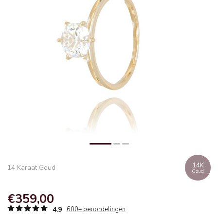
14K
14 Karaat Goud
Goud
€359,00
4.9
600+ beoordelingen