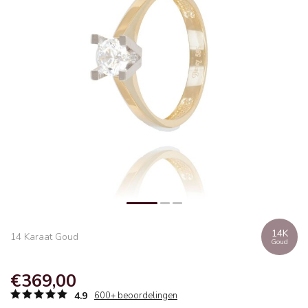
14K
14 Karaat Goud
Goud
€369,00
4.9
600+ beoordelingen