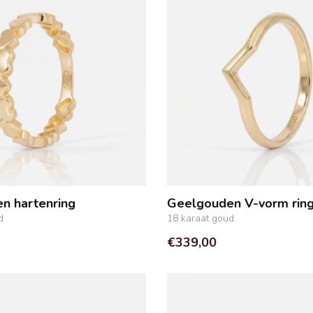
n hartenring
Geelgouden V-vorm rin
d
18 karaat goud
€339,00