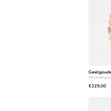
Geelgoude
18 karaat gou
€329,00