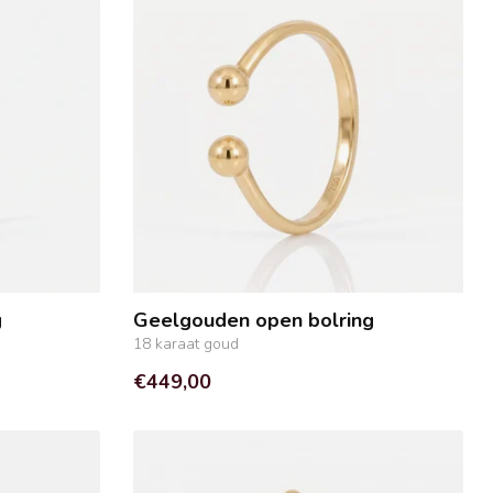
g
Geelgouden open bolring
18 karaat goud
€449,00