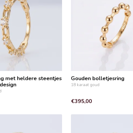
g met heldere steentjes
Gouden bolletjesring
ldesign
18 karaat goud
d
€395,00