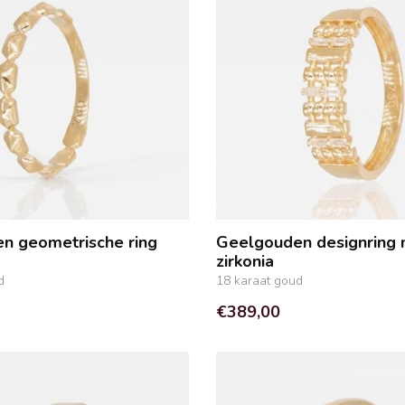
n geometrische ring
Geelgouden designring
zirkonia
d
18 karaat goud
€389,00