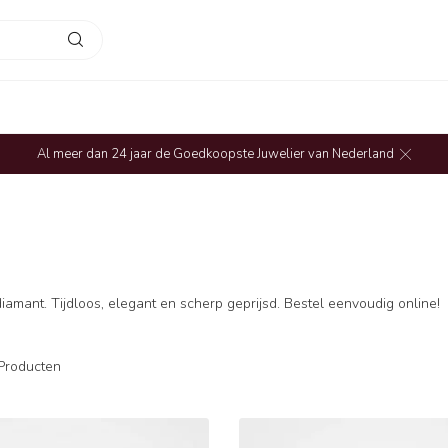
Al meer dan 24 jaar de Goedkoopste Juwelier van Nederland
amant. Tijdloos, elegant en scherp geprijsd. Bestel eenvoudig online!
Producten