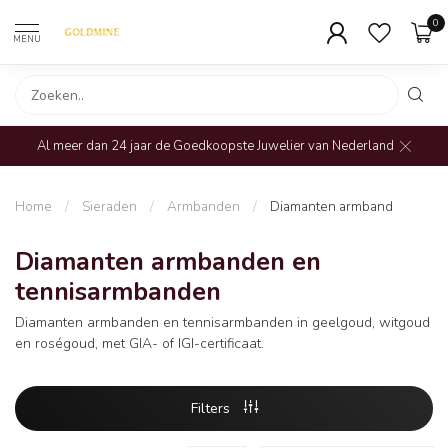
0
MENU
Al meer dan 24 jaar de Goedkoopste Juwelier van Nederland
Home
/
Sieraden
/
Armbanden
/
Diamanten armband
Diamanten armbanden en
tennisarmbanden
Diamanten armbanden en tennisarmbanden in geelgoud, witgoud
en roségoud, met GIA- of IGI-certificaat.
Filters