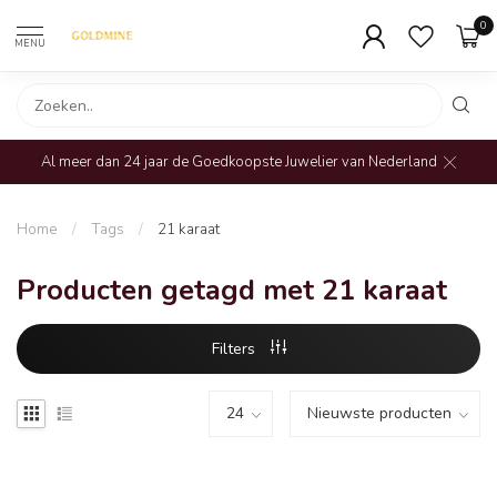
0
MENU
Al meer dan 24 jaar de Goedkoopste Juwelier van Nederland
Home
/
Tags
/
21 karaat
Producten getagd met 21 karaat
Filters