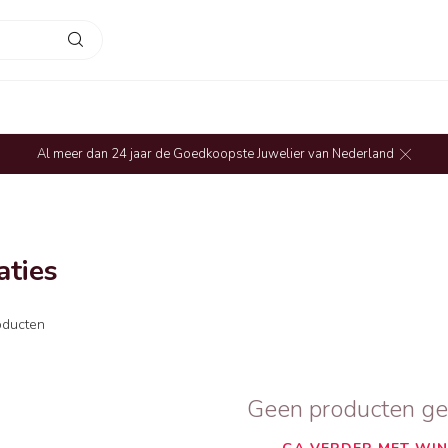
Al meer dan 24 jaar de Goedkoopste Juwelier van Nederland
aties
ducten
Geen producten g