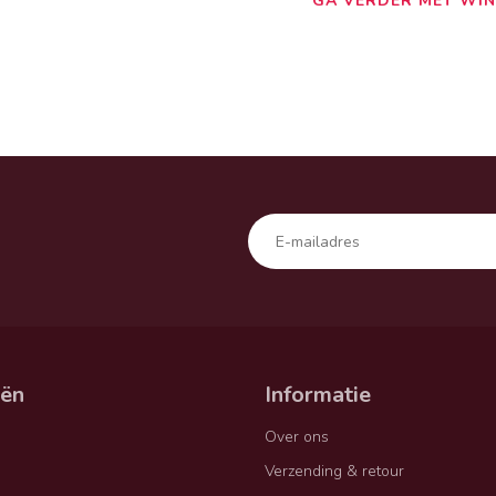
GA VERDER MET WIN
eën
Informatie
Over ons
Verzending & retour