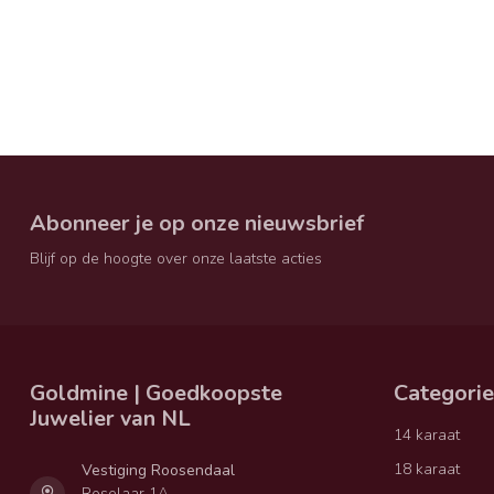
Abonneer je op onze nieuwsbrief
Blijf op de hoogte over onze laatste acties
Goldmine | Goedkoopste
Categori
Juwelier van NL
14 karaat
18 karaat
Vestiging Roosendaal
Roselaar 1A