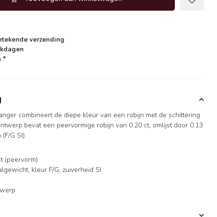
etekende verzending
rkdagen
 *
g
nger combineert de diepe kleur van een robijn met de schittering
ntwerp bevat een peervormige robijn van 0.20 ct, omlijst door 0.13
(F/G SI).
ct (peervorm)
lgewicht, kleur F/G, zuiverheid SI
twerp