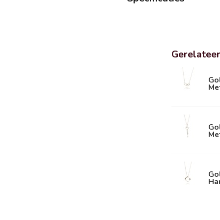
Gerelatee
Gol
Me
Go
Me
Go
Ha