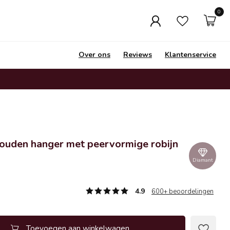
0
Over ons
Reviews
Klantenservice
ouden hanger met peervormige robijn
Diamant
4.9
600+ beoordelingen
Toevoegen aan winkelwagen