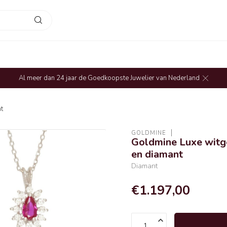
Al meer dan 24 jaar de Goedkoopste Juwelier van Nederland
t
GOLDMINE
Goldmine Luxe witg
en diamant
Diamant
€1.197,00