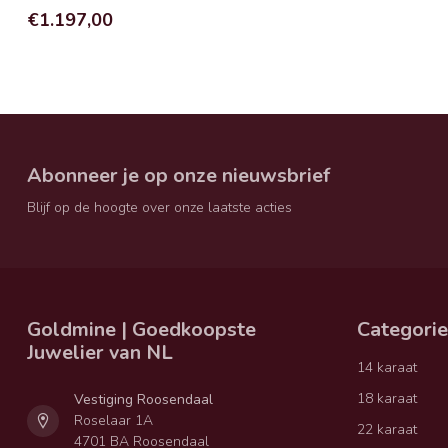
€1.197,00
Abonneer je op onze nieuwsbrief
Blijf op de hoogte over onze laatste acties
Goldmine | Goedkoopste
Categori
Juwelier van NL
14 karaat
18 karaat
Vestiging Roosendaal
Roselaar 1A
22 karaat
4701 BA Roosendaal