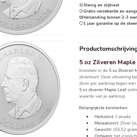
Stevig en slijtvast
Gratis verzekerde en aang
Verzending binnen 2-3 we
1 jaar garantie op de steen
Productomschrijvin
5 oz Zilveren Maple
Investeer in de
5 oz Zilveren 
zilvermunt. Deze uitvoering b
zilver per aankoop tegen een
5 oz zilveren Maple Leaf
onlin
waarde van je aankoop.
Belangrijkste kenmerken:
Herkomst:
Canada
Metaalsoort:
Zilver (z
Gewicht:
155,52 gram 
Ontwerp:
het iconisc