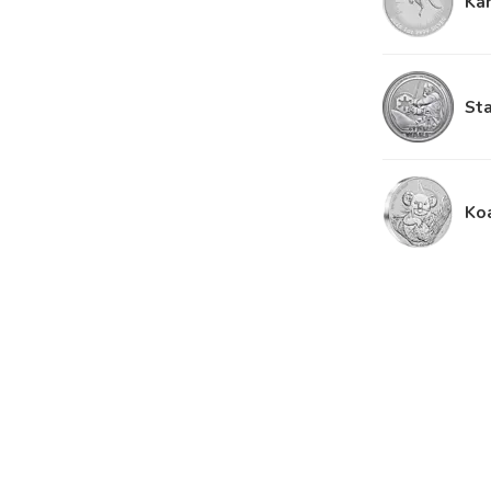
Ka
St
Koa