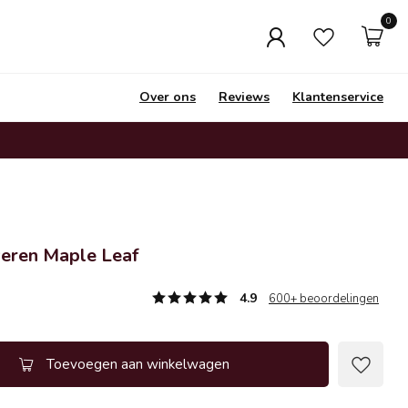
0
Over ons
Reviews
Klantenservice
veren Maple Leaf
4.9
600+ beoordelingen
Toevoegen aan winkelwagen