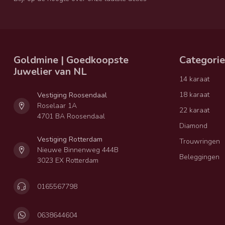
Goldmine | Goedkoopste
Categori
Juwelier van NL
14 karaat
18 karaat
Vestiging Roosendaal
Roselaar 1A
22 karaat
4701 BA Roosendaal
Diamond
Vestiging Rotterdam
Trouwringen
Nieuwe Binnenweg 444B
Beleggingen
3023 EX Rotterdam
0165567798
0638644604