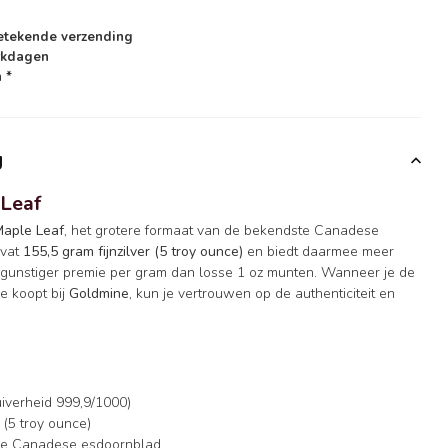
etekende verzending
rkdagen
 *
g
 Leaf
Maple Leaf
, het grotere formaat van de bekendste Canadese
evat
155,5 gram fijnzilver (5 troy ounce)
en biedt daarmee meer
 gunstiger premie per gram dan losse 1 oz munten. Wanneer je de
e koopt bij
Goldmine
, kun je vertrouwen op de authenticiteit en
uiverheid 999,9/1000)
(5 troy ounce)
he Canadese esdoornblad