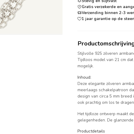
Stevig en slijtvast
Gratis verzekerde en aang
Verzending binnen 2-3 we
1 jaar garantie op de steen
Productomschrijvin
Stijlvolle 925 zilveren armba
Tijdloos model van 21 cm dat
mogelijk.
Inhoud:
Deze elegante zilveren armban
meerlaags schakelpatroon dat z
design van circa 5 mm breed 
ook prachtig om los te dragen
Het tijdloze ontwerp maakt de
gelegenheden. De glanzende a
Productdetails