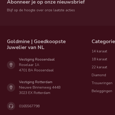
Abonneer je op onze nieuwsbrief
Blijf op de hoogte over onze laatste acties
Goldmine | Goedkoopste
Categori
Juwelier van NL
14 karaat
18 karaat
Vestiging Roosendaal
Roselaar 1A
22 karaat
4701 BA Roosendaal
Diamond
Vestiging Rotterdam
Trouwringen
Nieuwe Binnenweg 444B
Beleggingen
3023 EX Rotterdam
0165567798