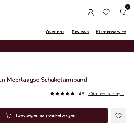
0
Over ons
Reviews
Klantenservice
ren Meerlaagse Schakelarmband
4.9
600+ beoordelingen
Toevoegen aan winkelwagen