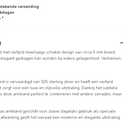
etekende verzending
rkdagen
 *
g
nd met verfijnd meerlaags schakel design van circa 5 mm breed.
 elegant gedragen kan worden bij iedere gelegenheid. Verkleinen
d is vervaardigd van 925 sterling zilver en heeft een verfijnd
orgt voor een luxe en stijlvolle uitstraling. Dankzij het subtiele
is deze armband perfect te combineren met andere sieraden, maar
.
ze armband geschikt voor zowel dagelijks gebruik als speciale
fwerking geeft het sieraad een moderne en elegante uitstraling.