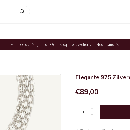
Al meer dan 24 jaar de Goedkoopste Juwelier van Nederland
Elegante 925 Zilve
€89,00