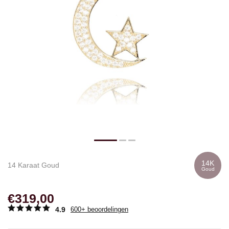
14K
14 Karaat Goud
Goud
€319,00
4.9
600+ beoordelingen