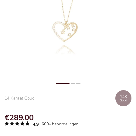
14K
14 Karaat Goud
Goud
€289,00
4.9
600+ beoordelingen