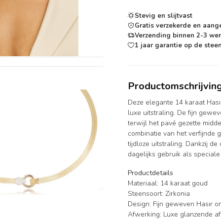
Stevig en slijtvast
Gratis verzekerde en aang
Verzending binnen 2-3 we
1 jaar garantie op de steen
Productomschrijvin
Deze elegante 14 karaat Hası
luxe uitstraling. De fijn gewev
terwijl het pavé gezette midd
combinatie van het verfijnde 
tijdloze uitstraling. Dankzij 
dagelijks gebruik als special
Productdetails
Materiaal: 14 karaat goud
Steensoort: Zirkonia
Design: Fijn geweven Hasır 
Afwerking: Luxe glanzende afw