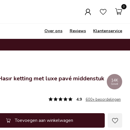
0
Over ons
Reviews
Klantenservice
Hasır ketting met luxe pavé middenstuk
14K
Goud
4.9
600+ beoordelingen
Toevoegen aan winkelwagen