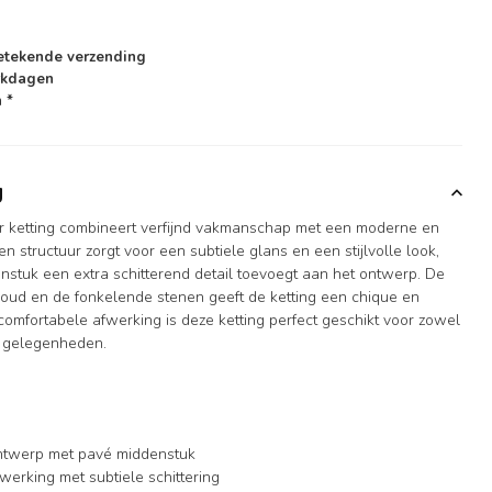
etekende verzending
rkdagen
 *
g
r ketting combineert verfijnd vakmanschap met een moderne en
en structuur zorgt voor een subtiele glans en een stijlvolle look,
enstuk een extra schitterend detail toevoegt aan het ontwerp. De
goud en de fonkelende stenen geeft de ketting een chique en
de comfortabele afwerking is deze ketting perfect geschikt voor zowel
e gelegenheden.
ontwerp met pavé middenstuk
erking met subtiele schittering