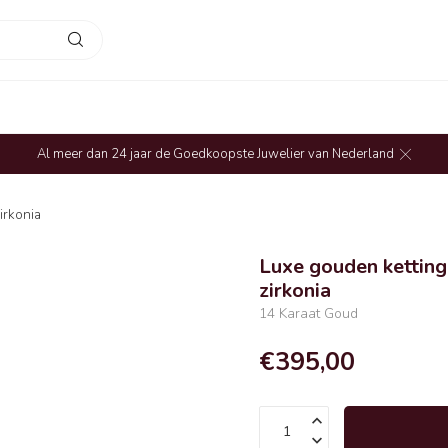
Al meer dan 24 jaar de Goedkoopste Juwelier van Nederland
irkonia
Luxe gouden ketting
zirkonia
14 Karaat Goud
€395,00