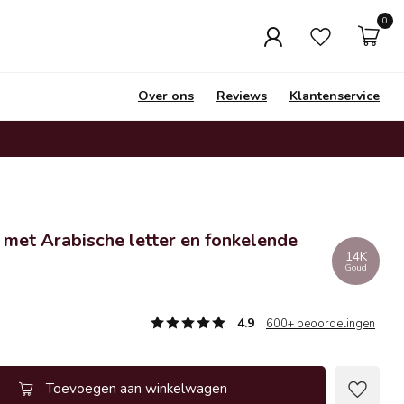
0
Over ons
Reviews
Klantenservice
 met Arabische letter en fonkelende
14K
Goud
4.9
600+ beoordelingen
Toevoegen aan winkelwagen