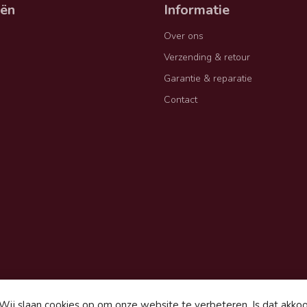
eën
Informatie
Over ons
Verzending & retour
Garantie & reparatie
Contact
Wij slaan cookies op om onze website te verbeteren. Is dat akko