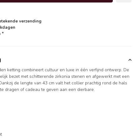
etekende verzending
rkdagen
 *
g
n ketting combineert cultuur en luxe in één verfijnd ontwerp. De
ijkelijk bezet met schitterende zirkonia stenen en afgewerkt met een
 Dankzij de lengte van 43 cm valt het collier prachtig rond de hals
s te dragen of cadeau te geven aan een dierbare.
nt