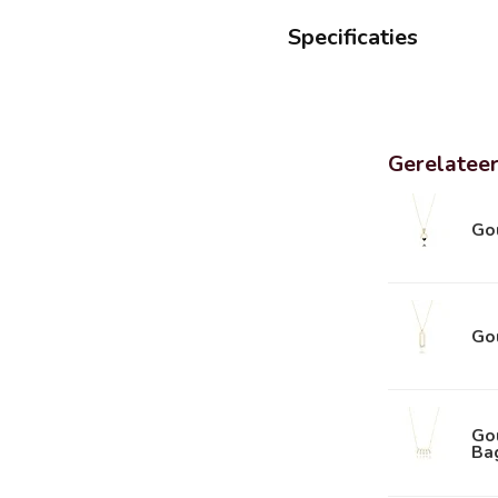
Specificaties
Gerelatee
Gou
Go
Gou
Ba