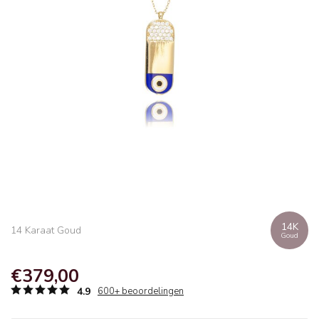
14K
14 Karaat Goud
Goud
€379,00
4.9
600+ beoordelingen