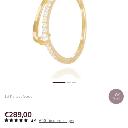
18K
18 Karaat Goud
Goud
€289,00
4.9
600+ beoordelingen