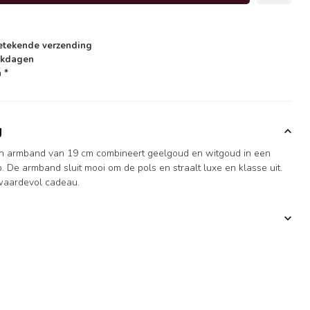
etekende verzending
rkdagen
 *
g
en armband van 19 cm combineert geelgoud en witgoud in een
 De armband sluit mooi om de pols en straalt luxe en klasse uit.
f waardevol cadeau.