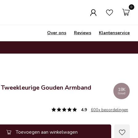
0
Over ons
Reviews
Klantenservice
t Tweekleurige Gouden Armband
18K
Goud
4.9
600+ beoordelingen
Toevoegen aan winkelwagen