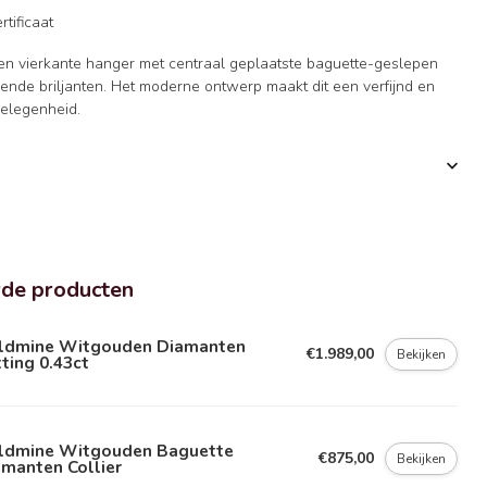
rtificaat
een vierkante hanger met centraal geplaatste baguette-geslepen
lende briljanten. Het moderne ontwerp maakt dit een verfijnd en
gelegenheid.
rde producten
ldmine Witgouden Diamanten
€1.989,00
Bekijken
ting 0.43ct
ldmine Witgouden Baguette
€875,00
Bekijken
manten Collier