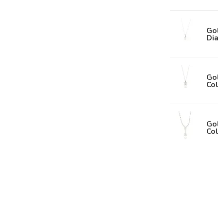
Go
Dia
Go
Col
Go
Col