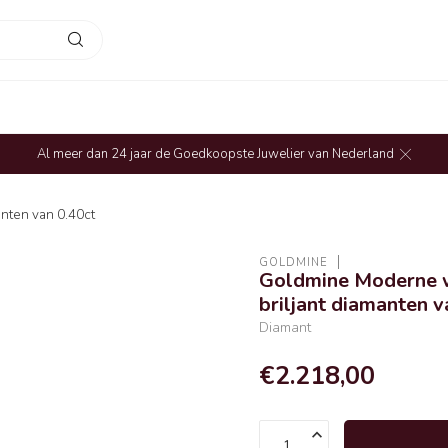
Al meer dan 24 jaar de Goedkoopste Juwelier van Nederland
anten van 0.40ct
GOLDMINE
Goldmine Moderne w
briljant diamanten v
Diamant
€2.218,00