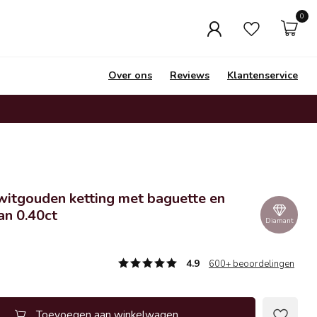
0
Over ons
Reviews
Klantenservice
itgouden ketting met baguette en
an 0.40ct
Diamant
4.9
600+ beoordelingen
Toevoegen aan winkelwagen