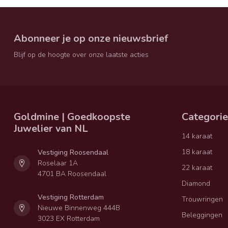
Abonneer je op onze nieuwsbrief
Blijf op de hoogte over onze laatste acties
Goldmine | Goedkoopste
Categori
Juwelier van NL
14 karaat
18 karaat
Vestiging Roosendaal
Roselaar 1A
22 karaat
4701 BA Roosendaal
Diamond
Vestiging Rotterdam
Trouwringen
Nieuwe Binnenweg 444B
Beleggingen
3023 EX Rotterdam