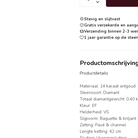
Stevig en slijtvast
Gratis verzekerde en aang
Verzending binnen 2-3 we
1 jaar garantie op de steen
Productomschrijvin
Productdetails
Materiaal: 14 karaat witgoud
Steensoort: Diamant
Totaal diamantgewicht: 0.40 
Kleur: EF
Helderheid: VS
Slijpvorm: Baguette & briljant
Zetting: Pavé & channel
Lengte ketting: 42 cm
Sluiting: Veerringsluiting