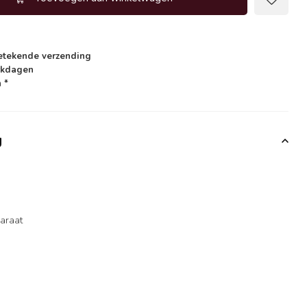
etekende verzending
rkdagen
 *
g
karaat