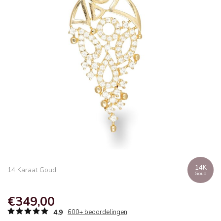
14K
14 Karaat Goud
Goud
€349,00
4.9
600+ beoordelingen