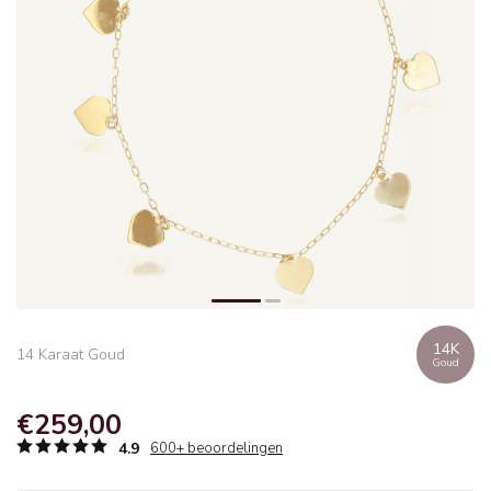
14K
14 Karaat Goud
Goud
€259,00
4.9
600+ beoordelingen