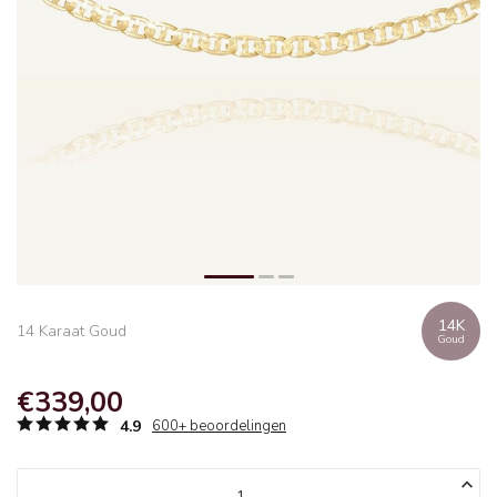
14K
14 Karaat Goud
Goud
€339,00
4.9
600+ beoordelingen