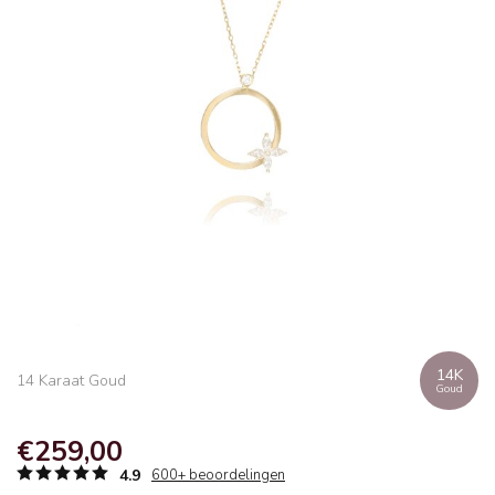
14K
14 Karaat Goud
Goud
€259,00
4.9
600+ beoordelingen