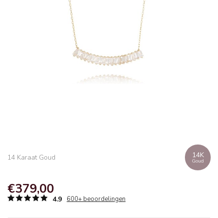
14K
14 Karaat Goud
Goud
€379,00
4.9
600+ beoordelingen