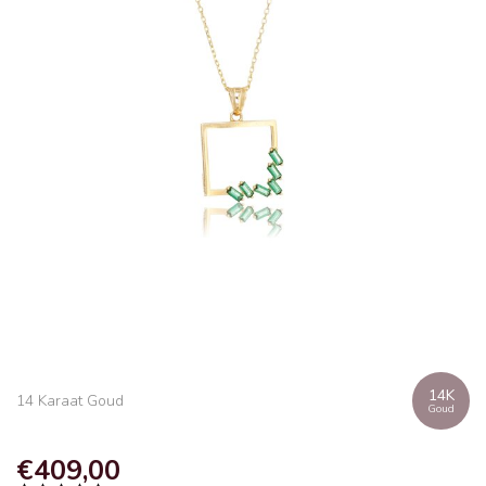
14K
14 Karaat Goud
Goud
€409,00