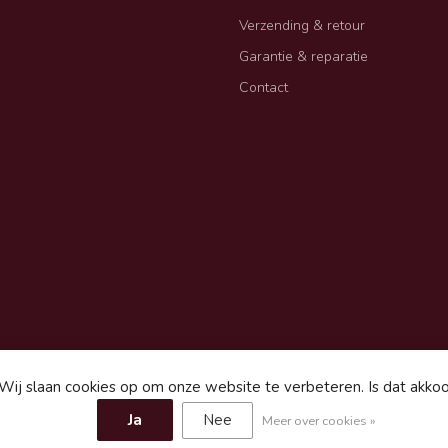
Verzending & retour
Garantie & reparatie
Contact
Wij slaan cookies op om onze website te verbeteren. Is dat akko
gemene voorwaarden
Sitemap
Ja
Nee
Meer over cookies »