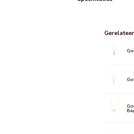
Gerelatee
Gou
Go
Gou
Ba