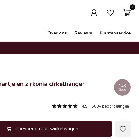
0
Over ons
Reviews
Klantenservice
artje en zirkonia cirkelhanger
14K
Goud
4.9
600+ beoordelingen
Toevoegen aan winkelwagen