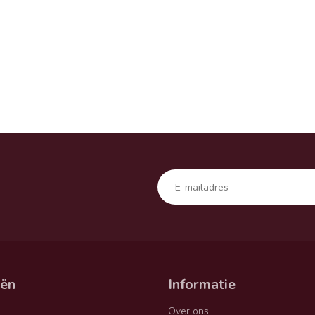
eën
Informatie
Over ons