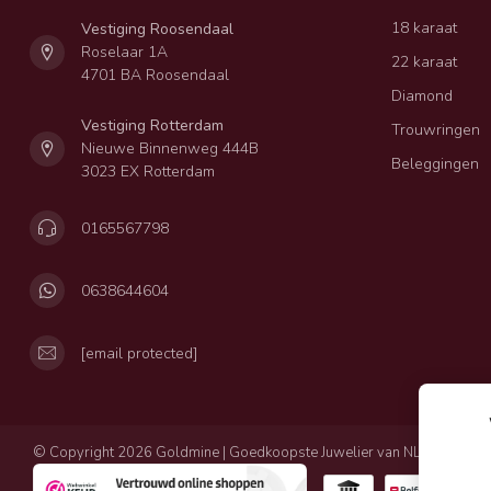
18 karaat
Vestiging Roosendaal
Roselaar 1A
22 karaat
4701 BA Roosendaal
Diamond
Vestiging Rotterdam
Trouwringen
Nieuwe Binnenweg 444B
Beleggingen
3023 EX Rotterdam
0165567798
0638644604
[email protected]
© Copyright 2026 Goldmine | Goedkoopste Juwelier van NL
Privacy
Al