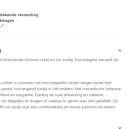
etekende verzending
rkdagen
 *
g
 fonkelende zirkonia cirkel en los hartje. Een elegant sieraad vol
n collier is voorzien van een elegante ronde hanger bezet met
n speels loshangend hartje in het midden. Het romantische ontwerp
nheid en elegantie. Dankzij de luxe afwerking en subtiele
fect om dagelijks te dragen of cadeau te geven aan een geliefde. De
 45 cm zorgt voor een comfortabele en mooie pasvorm bij iedere