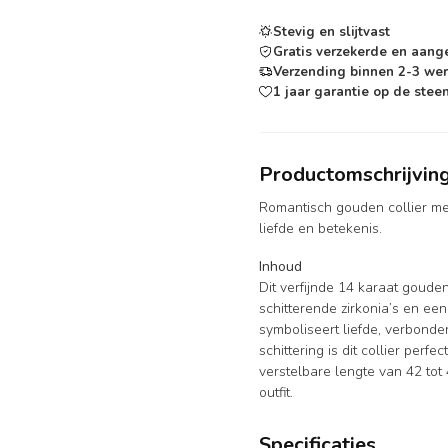
Stevig en slijtvast
Gratis verzekerde en aang
Verzending binnen 2-3 we
1 jaar garantie op de steen
Productomschrijvin
Romantisch gouden collier met
liefde en betekenis.
Inhoud
Dit verfijnde 14 karaat goude
schitterende zirkonia’s en ee
symboliseert liefde, verbonde
schittering is dit collier per
verstelbare lengte van 42 tot
outfit.
Specificaties