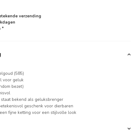
etekende verzending
rkdagen
 *
g
elgoud (585)
l voor geluk
ondom bezet)
nisvol
r staat bekend als geluksbrenger
 betekenisvol geschenk voor dierbaren
n fijne ketting voor een stijlvolle look