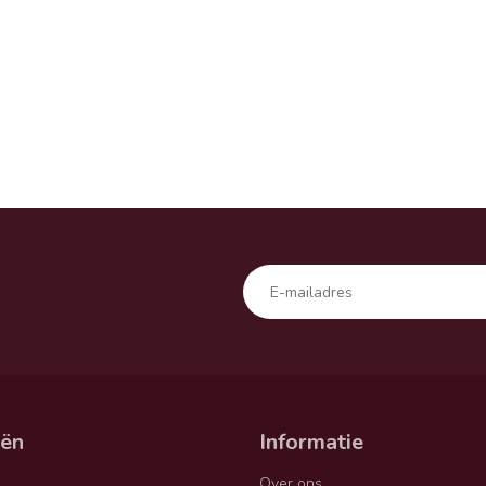
eën
Informatie
Over ons