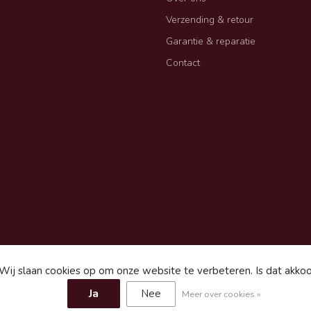
Verzending & retour
Garantie & reparatie
Contact
Wij slaan cookies op om onze website te verbeteren. Is dat akko
gemene voorwaarden
Sitemap
Ja
Nee
Meer over cookies »