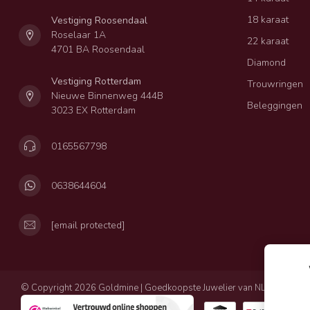
18 karaat
Vestiging Roosendaal
Roselaar 1A
22 karaat
4701 BA Roosendaal
Diamond
Vestiging Rotterdam
Trouwringen
Nieuwe Binnenweg 444B
Beleggingen
3023 EX Rotterdam
0165567798
0638644604
[email protected]
© Copyright 2026 Goldmine | Goedkoopste Juwelier van NL
Privacy
Al