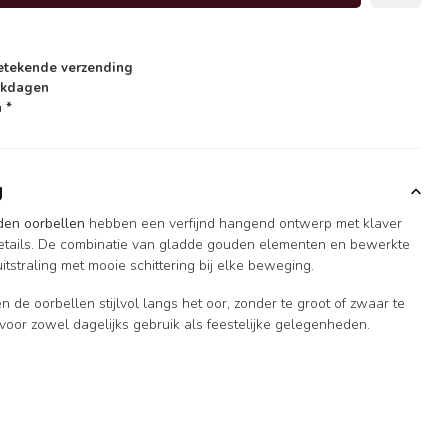
etekende verzending
rkdagen
 *
g
den oorbellen
hebben een verfijnd hangend ontwerp met klaver
details. De combinatie van gladde gouden elementen en bewerkte
uitstraling met mooie schittering bij elke beweging.
n de oorbellen stijlvol langs het oor, zonder te groot of zwaar te
 voor zowel dagelijks gebruik als feestelijke gelegenheden.