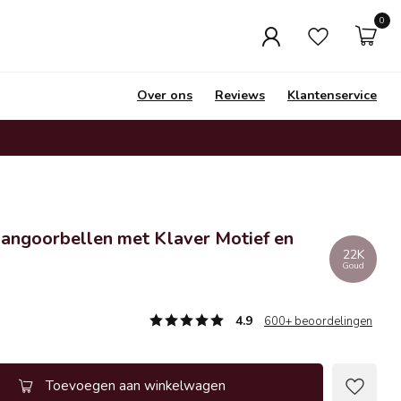
0
Over ons
Reviews
Klantenservice
angoorbellen met Klaver Motief en
22K
Goud
4.9
600+ beoordelingen
Toevoegen aan winkelwagen