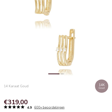
14K
14 Karaat Goud
Goud
€319,00
4.9
600+ beoordelingen