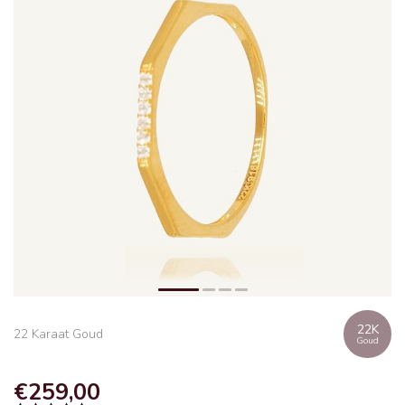
22K
22 Karaat Goud
Goud
€259,00