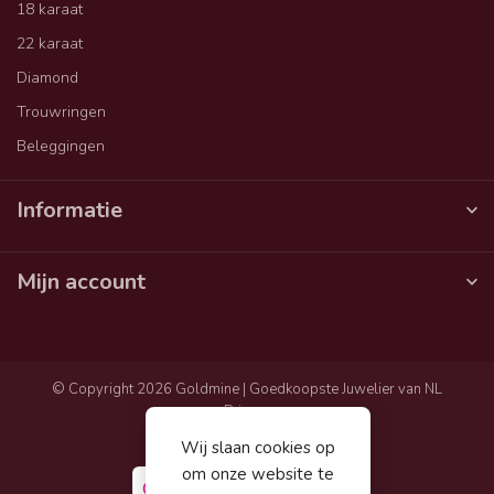
18 karaat
22 karaat
Diamond
Trouwringen
Beleggingen
Informatie
Mijn account
© Copyright 2026 Goldmine | Goedkoopste Juwelier van NL
Privacy
Algemene voorwaarden
Wij slaan cookies op
Sitemap
om onze website te