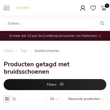
0
MENU
Al meer dan 24 jaar de Goedkoopste Juwelier van Nederland
Home
/
Tags
/
bruidsschoenen
Producten getagd met
bruidsschoenen
Filters