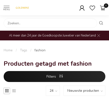
0
MENU
Al meer dan 24 jaar de Goedkoopste Juwelier van Nederland
Home
/
Tags
/
fashion
Producten getagd met fashion
Filters