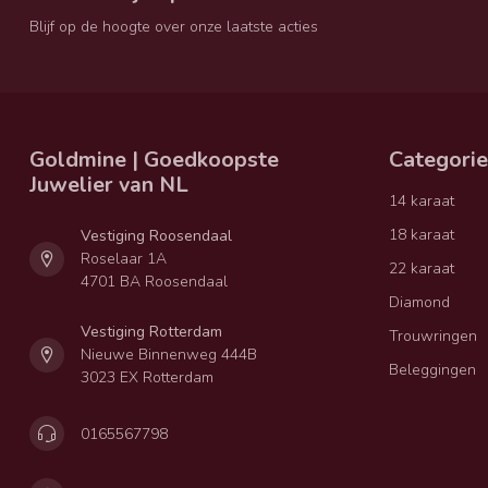
Blijf op de hoogte over onze laatste acties
Goldmine | Goedkoopste
Categori
Juwelier van NL
14 karaat
18 karaat
Vestiging Roosendaal
Roselaar 1A
22 karaat
4701 BA Roosendaal
Diamond
Vestiging Rotterdam
Trouwringen
Nieuwe Binnenweg 444B
Beleggingen
3023 EX Rotterdam
0165567798