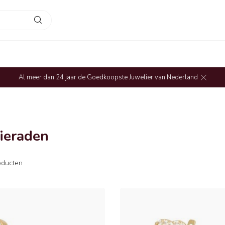
Al meer dan 24 jaar de Goedkoopste Juwelier van Nederland
ieraden
ducten